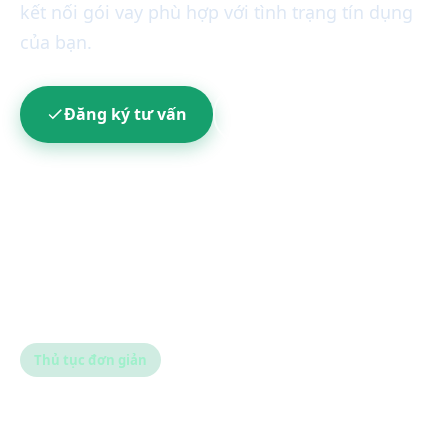
kết nối gói vay phù hợp với tình trạng tín dụng
của bạn.
Đăng ký tư vấn
1900 8198
Thủ tục đơn giản
Hồ sơ gọn nhẹ — đồng