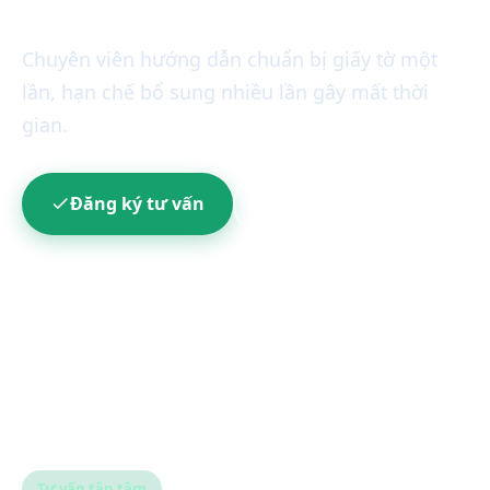
hành đến khi giải ngân
Chuyên viên hướng dẫn chuẩn bị giấy tờ một
lần, hạn chế bổ sung nhiều lần gây mất thời
gian.
Đăng ký tư vấn
1900 8198
Tư vấn tận tâm