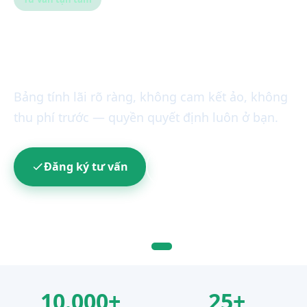
Hiểu đúng khoản vay
trước khi đặt bút ký
Bảng tính lãi rõ ràng, không cam kết ảo, không
thu phí trước — quyền quyết định luôn ở bạn.
Đăng ký tư vấn
1900 8198
10.000+
25+