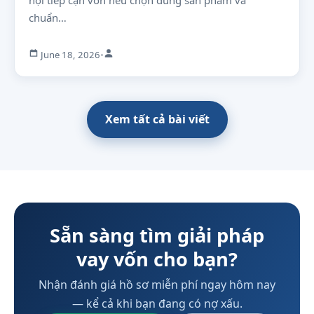
hội tiếp cận vốn nếu chọn đúng sản phẩm và
chuẩn…
June 18, 2026
•
Xem tất cả bài viết
Sẵn sàng tìm giải pháp
vay vốn cho bạn?
Nhận đánh giá hồ sơ miễn phí ngay hôm nay
— kể cả khi bạn đang có nợ xấu.