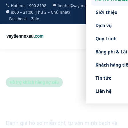
Hotline:
1900 8198
lienhe@vaytiennoxau.com
Giới thiệu
8:00 – 21:00 (Thứ 2 – Chủ nhật)
Facebook
Zalo
Dịch vụ
Quy trình
Bảng phí & Lãi
Khách hàng ti
Tin tức
Hỗ trợ khách hàng nợ xấu
Liên hệ
Giải pháp vay vốn ngay cả
khi bạn đang có nợ xấu
Đánh giá hồ sơ miễn phí, tư vấn minh bạch và