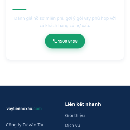
Cần vay vốn?
Đánh giá hồ sơ miễn phí, gợi ý gói vay phù hợp với
cả khách hàng có nợ xấu.
1900 8198
Liên kết nhanh
Giới thiệu
Công ty Tư vấn Tài
Dịch vụ