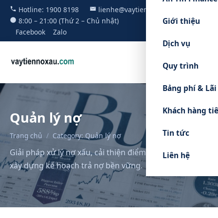
Hotline:
1900 8198
lienhe@vaytiennoxau.com
Giới thiệu
8:00 – 21:00 (Thứ 2 – Chủ nhật)
Facebook
Zalo
Dịch vụ
Quy trình
Bảng phí & Lãi
Khách hàng ti
Quản lý nợ
Tin tức
Trang chủ
/
Category: Quản lý nợ
Giải pháp xử lý nợ xấu, cải thiện điểm tín dụng CIC và
Liên hệ
xây dựng kế hoạch trả nợ bền vững.