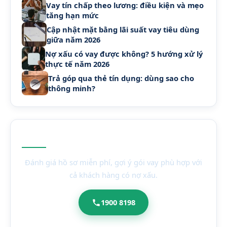
Vay tín chấp theo lương: điều kiện và mẹo
tăng hạn mức
Cập nhật mặt bằng lãi suất vay tiêu dùng
giữa năm 2026
Nợ xấu có vay được không? 5 hướng xử lý
thực tế năm 2026
Trả góp qua thẻ tín dụng: dùng sao cho
thông minh?
Cần vay vốn?
Đánh giá hồ sơ miễn phí, gợi ý gói vay phù hợp với
cả khách hàng có nợ xấu.
1900 8198