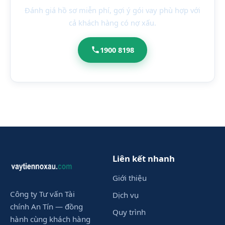
Đánh giá hồ sơ miễn phí, gợi ý gói vay phù hợp với
cả khách hàng có nợ xấu.
1900 8198
Liên kết nhanh
Giới thiệu
Công ty Tư vấn Tài
Dịch vụ
chính An Tín — đồng
Quy trình
hành cùng khách hàng