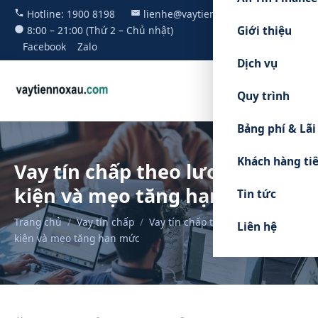
Hotline:
1900 8198
lienhe@vaytiennoxau.com
Giới thiệu
8:00 – 21:00 (Thứ 2 – Chủ nhật)
Facebook
Zalo
Dịch vụ
Quy trình
Bảng phí & Lãi
Khách hàng ti
Vay tín chấp theo lương: điều
kiện và mẹo tăng hạn mức
Tin tức
Trang chủ
/
Vay tín chấp
/
Vay tín chấp theo lương: điều
Liên hệ
kiện và mẹo tăng hạn mức